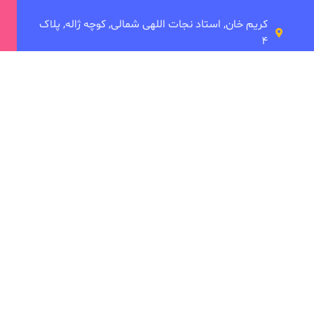
کریم خان, استاد نجات اللهی شمالی, کوچه ژاله, پلاک
۴
شعبه میرداماد
میدان مادر، خیابان شاه نظری، تقاطع ابن سینا،
 ما
دانشکده توانبخشی
ی
امین بصام