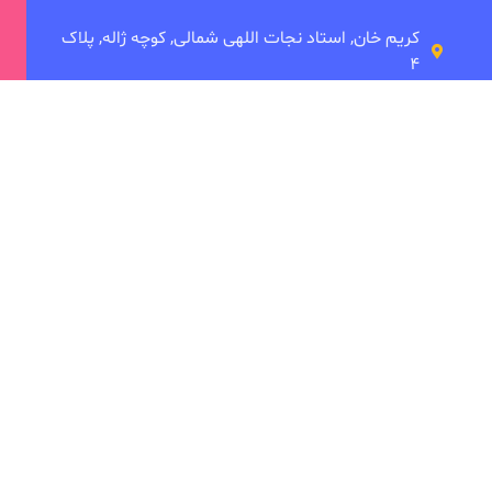
کریم خان, استاد نجات اللهی شمالی, کوچه ژاله, پلاک
۴
شعبه میرداماد
میدان مادر، خیابان شاه نظری، تقاطع ابن سینا،
 ما
دانشکده توانبخشی
ی
امین بصام