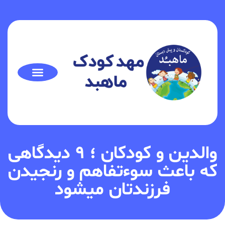
والدین و کودکان ؛ ۹ دیدگاهی
که باعث سوءتفاهم و رنجیدن
فرزندتان میشود