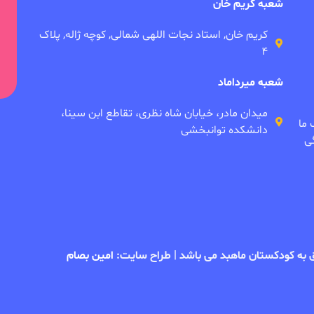
شعبه کریم خان
کریم خان, استاد نجات اللهی شمالی, کوچه ژاله, پلاک
۴
شعبه میرداماد
میدان مادر، خیابان شاه نظری، تقاطع ابن سینا،
 ما
دانشکده توانبخشی
ی
امین بصام