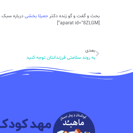
بحث و گفت و گو زنده دکتر
حمیلا بخشی
درباره سبک ها
[aparat id=”8ZLGM”]
بعدی
به روند سلامتی فرزندانتان توجه کنید