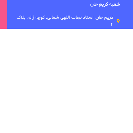
شعبه کریم خان
کریم خان, استاد نجات اللهی شمالی, کوچه ژاله, پلاک
۴
شعبه میرداماد
میدان مادر، خیابان شاه نظری، تقاطع ابن سینا،
 ما
دانشکده توانبخشی
ی
امین بصام