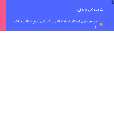
شعبه کریم خان
کریم خان, استاد نجات اللهی شمالی, کوچه ژاله, پلاک
۴
شعبه میرداماد
میدان مادر، خیابان شاه نظری، تقاطع ابن سینا،
 ما
دانشکده توانبخشی
ی
امین بصام