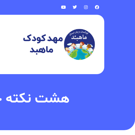
هشت نکته جال