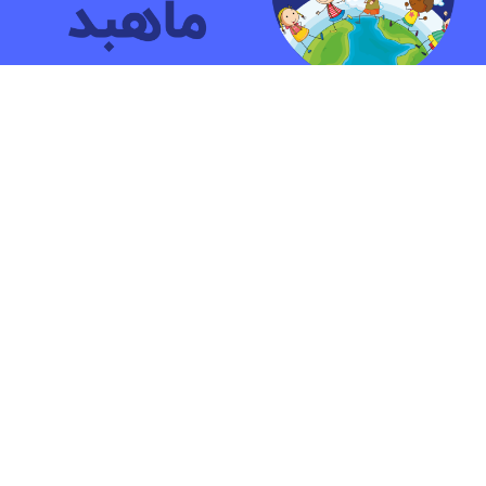
مهد کودک و پیش دبستانی دو زبانه ماهبد
ما بیش ازشانزده سال به کودکان آموزش داده ایم.هدف ما پرورش
کودکانی شاد و آشنا با مهارت هایی جهت زندگی آینده است.
شعبه کریم خان
کریم خان, استاد نجات اللهی شمالی, کوچه ژاله, پلاک ۴
شعبه میرداماد