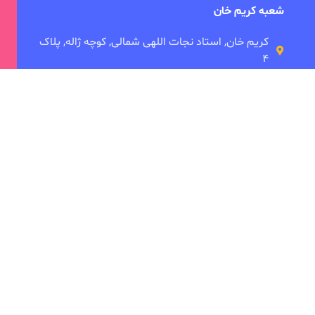
شعبه کریم خان
کریم خان, استاد نجات اللهی شمالی, کوچه ژاله, پلاک
۴
شعبه میرداماد
میدان مادر، خیابان شاه نظری، تقاطع ابن سینا،
 ما
دانشکده توانبخشی
ی
امین بصام