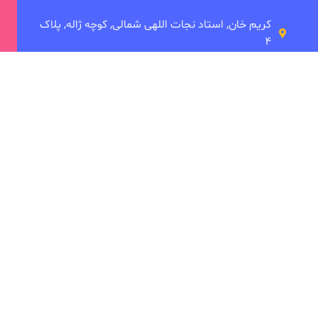
کریم خان, استاد نجات اللهی شمالی, کوچه ژاله, پلاک
۴
شعبه میرداماد
میدان مادر، خیابان شاه نظری، تقاطع ابن سینا،
 ما
دانشکده توانبخشی
ی
امین بصام